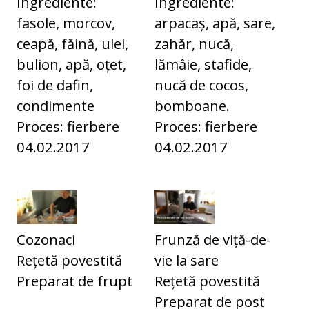
Ingrediente:
Ingrediente:
fasole, morcov,
arpacaș, apă, sare,
ceapă, făină, ulei,
zahăr, nucă,
bulion, apă, oțet,
lămâie, stafide,
foi de dafin,
nucă de cocos,
condimente
bomboane.
Proces: fierbere
Proces: fierbere
04.02.2017
04.02.2017
Cozonaci
Frunză de viță-de-
Rețetă povestită
vie la sare
Preparat de frupt
Rețetă povestită
Preparat de post