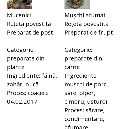
Mucenici
Mușchi afumat
Rețetă povestită
Rețetă povestită
Preparat de post
Preparat de frupt
Categorie:
Categorie:
preparate din
preparate din
plante
carne
Ingrediente: făină,
Ingrediente:
zahăr, nucă
mușchi de porc,
Proces: coacere
sare, piper,
04.02.2017
cimbru, usturoi
Proces: sărare,
condimentare,
afumare