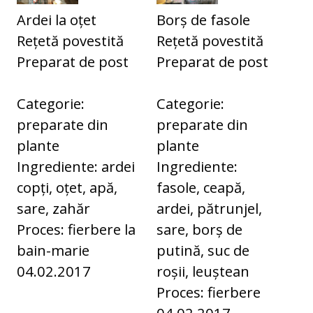
Ardei la oțet
Borș de fasole
Rețetă povestită
Rețetă povestită
Preparat de post
Preparat de post
Categorie:
Categorie:
preparate din
preparate din
plante
plante
Ingrediente: ardei
Ingrediente:
copți, oțet, apă,
fasole, ceapă,
sare, zahăr
ardei, pătrunjel,
Proces: fierbere la
sare, borș de
bain-marie
putină, suc de
04.02.2017
roșii, leuștean
Proces: fierbere
04.02.2017