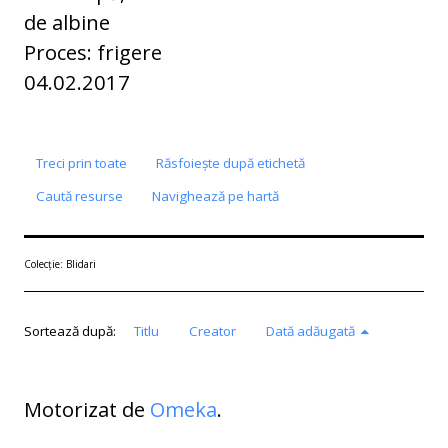
de albine
Proces: frigere
04.02.2017
Treci prin toate
Răsfoiește după etichetă
Caută resurse
Navighează pe hartă
Colecție: Blidari
Sortează după:
Titlu
Creator
Dată adăugată
Motorizat de
Omeka
.