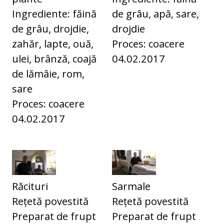
Ingrediente: făină
de grâu, apă, sare,
de grâu, drojdie,
drojdie
zahăr, lapte, ouă,
Proces: coacere
ulei, brânză, coajă
04.02.2017
de lămâie, rom,
sare
Proces: coacere
04.02.2017
Răcituri
Sarmale
Rețetă povestită
Rețetă povestită
Preparat de frupt
Preparat de frupt