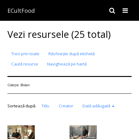
ECultFood
Vezi resursele (25 total)
Treci prin toate
Răsfoiește după etichetă
Caută resurse
Navighează pe hartă
Colecție: Blidari
Sortează după:
Titlu
Creator
Dată adăugată