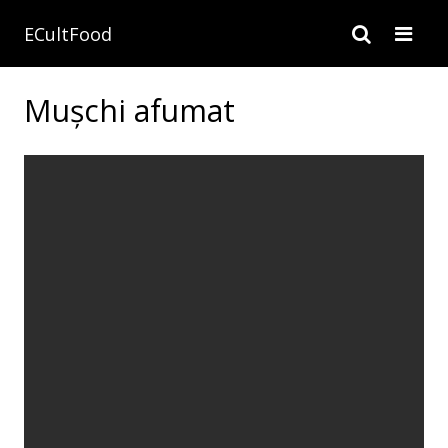
ECultFood
Mușchi afumat