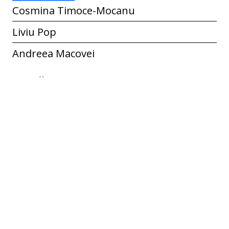
Cosmina Timoce-Mocanu
Liviu Pop
Andreea Macovei
Limbă
ro
Identificator
ECF-R-00405
Spatial Coverage
Blidari, Căiuți, Bacău, România
Colecție
Blidari