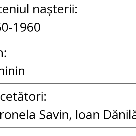
eniul nașterii:
50-1960
n:
inin
cetători:
ronela Savin, Ioan Dănil