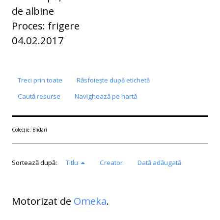
de albine
Proces: frigere
04.02.2017
Treci prin toate
Răsfoiește după etichetă
Caută resurse
Navighează pe hartă
Colecție: Blidari
Sortează după:
Titlu
Creator
Dată adăugată
Motorizat de
Omeka
.