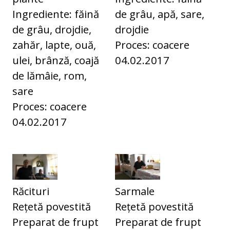
Ingrediente: făină
de grâu, apă, sare,
de grâu, drojdie,
drojdie
zahăr, lapte, ouă,
Proces: coacere
ulei, brânză, coajă
04.02.2017
de lămâie, rom,
sare
Proces: coacere
04.02.2017
Răcituri
Sarmale
Rețetă povestită
Rețetă povestită
Preparat de frupt
Preparat de frupt