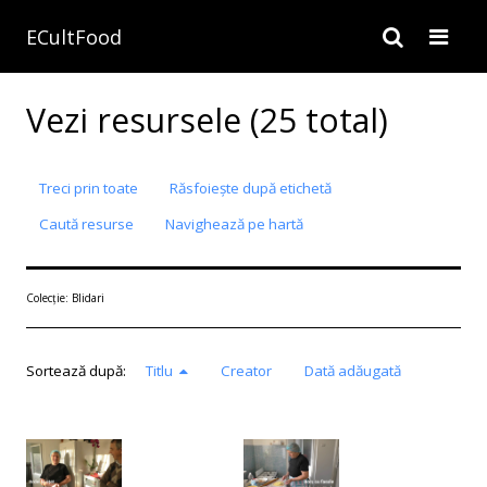
ECultFood
Vezi resursele (25 total)
Treci prin toate
Răsfoiește după etichetă
Caută resurse
Navighează pe hartă
Colecție: Blidari
Sortează după:
Titlu
Creator
Dată adăugată