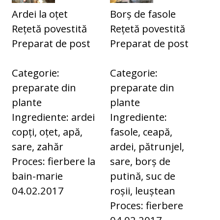
Ardei la oțet
Borș de fasole
Rețetă povestită
Rețetă povestită
Preparat de post
Preparat de post
Categorie:
Categorie:
preparate din
preparate din
plante
plante
Ingrediente: ardei
Ingrediente:
copți, oțet, apă,
fasole, ceapă,
sare, zahăr
ardei, pătrunjel,
Proces: fierbere la
sare, borș de
bain-marie
putină, suc de
04.02.2017
roșii, leuștean
Proces: fierbere
04.02.2017