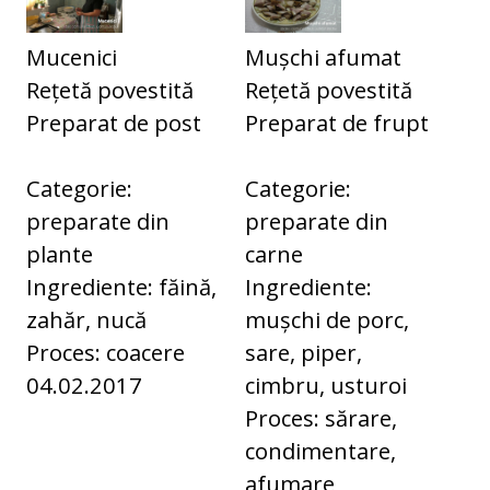
Mucenici
Mușchi afumat
Rețetă povestită
Rețetă povestită
Preparat de post
Preparat de frupt
Categorie:
Categorie:
preparate din
preparate din
plante
carne
Ingrediente: făină,
Ingrediente:
zahăr, nucă
mușchi de porc,
Proces: coacere
sare, piper,
04.02.2017
cimbru, usturoi
Proces: sărare,
condimentare,
afumare