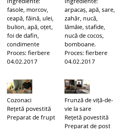
Ingrediente:
Ingrediente:
fasole, morcov,
arpacaș, apă, sare,
ceapă, făină, ulei,
zahăr, nucă,
bulion, apă, oțet,
lămâie, stafide,
foi de dafin,
nucă de cocos,
condimente
bomboane.
Proces: fierbere
Proces: fierbere
04.02.2017
04.02.2017
Cozonaci
Frunză de viță-de-
Rețetă povestită
vie la sare
Preparat de frupt
Rețetă povestită
Preparat de post