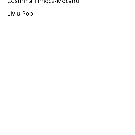
Cosmina Timoce-Mocanu
Liviu Pop
Limbă
ro
Identificator
ECF-R-00605
Spatial Coverage
Păncești, Sascut, Bacău, România
Colecție
Păncești
Etichete