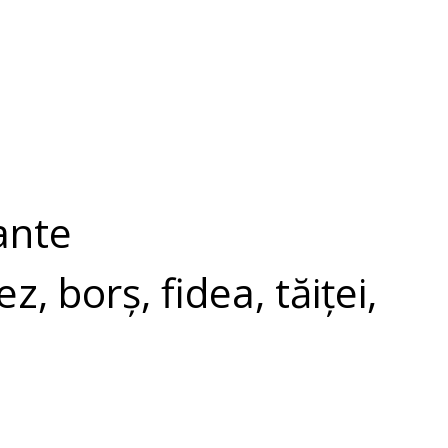
ante
z, borș, fidea, tăiței,