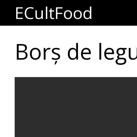
ECultFood
Borș de le