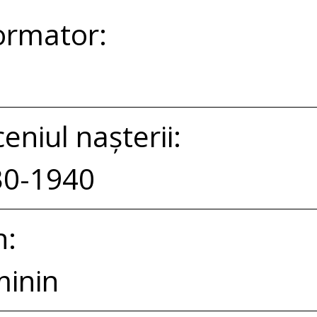
ormator:
eniul nașterii:
30-1940
n:
inin