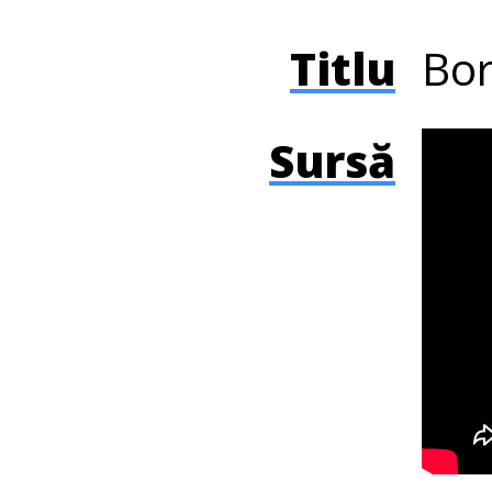
Titlu
Bor
Sursă