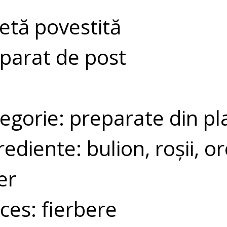
etă povestită
parat de post
egorie: preparate din pl
rediente: bulion, roșii, ore
er
ces: fierbere