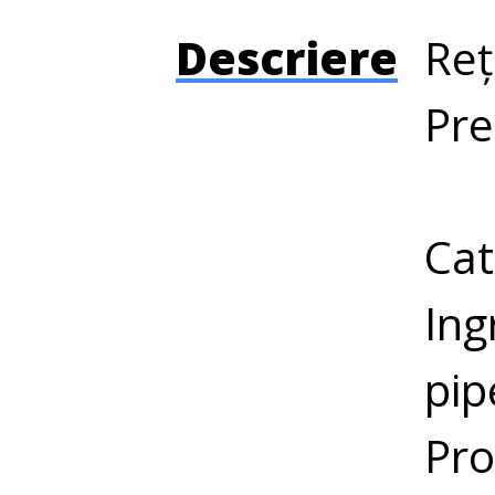
Descriere
Reț
Pre
Cat
Ing
pip
Pro