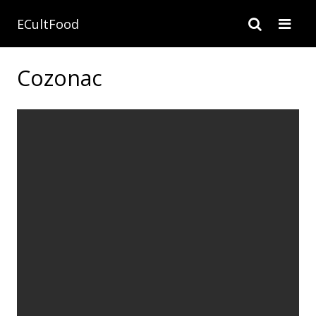
ECultFood
Cozonac