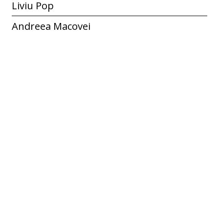
Liviu Pop
Andreea Macovei
Identificator
ECF-R-01198
Spatial Coverage
Buda, Blăgești, Bacău, România
Temporal Coverage
20.12.2016
Colecție
Buda
Etichete