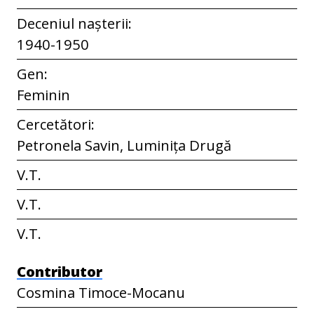
Deceniul nașterii:
1940-1950
Gen:
Feminin
Cercetători:
Petronela Savin, Luminița Drugă
V.T.
V.T.
V.T.
Contributor
Cosmina Timoce-Mocanu