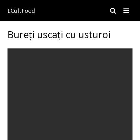
ECultFood
Bureți uscați cu usturoi