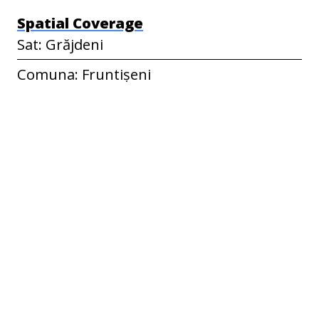
Spatial Coverage
Sat: Grăjdeni
Comuna: Fruntișeni
Județul: Vaslui
Țara: România
Temporal Coverage
01.12.2020
Colecție
Grăjdeni
Etichete
alimente
,
apă
,
ceapă
,
cimbru
,
fierbere
,
foi