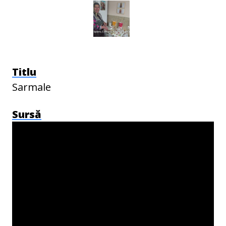
Titlu
Sarmale
Sursă