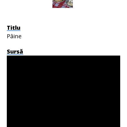
Titlu
Pâine
Sursă