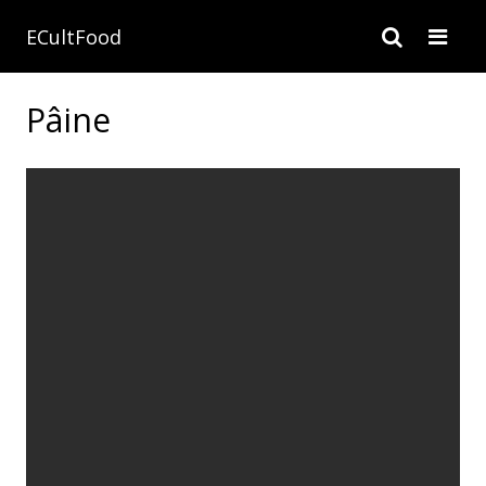
ECultFood
Pâine