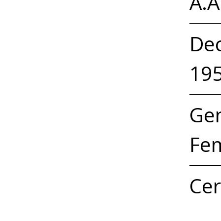
A.A
Dec
19
Ge
Fem
Cer
Pet