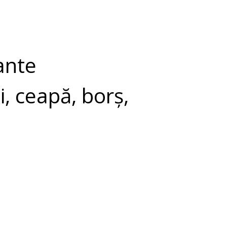
ante
i, ceapă, borș,