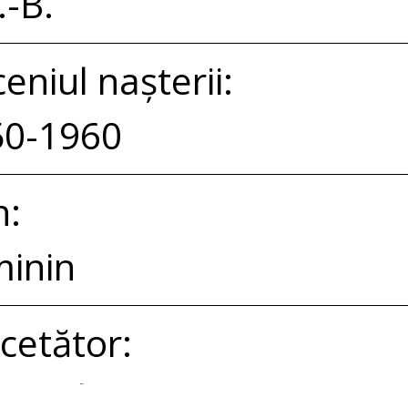
.-B.
eniul nașterii:
50-1960
n:
inin
cetător:
ronela Savin