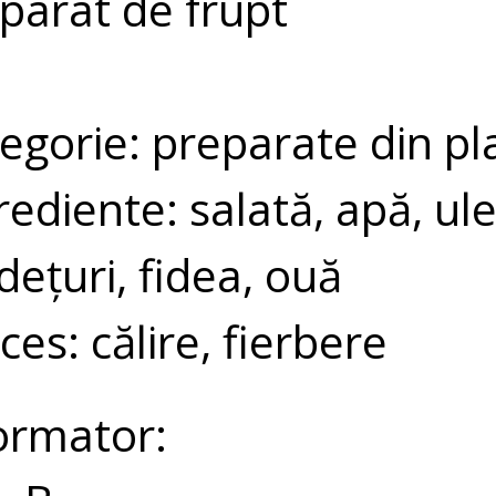
parat de frupt
egorie: preparate din pl
rediente: salată, apă, ule
dețuri, fidea, ouă
ces: călire, fierbere
ormator: