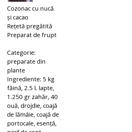
Cozonac cu nucă
și cacao
Rețetă pregătită
Preparat de frupt
Categorie:
preparate din
plante
Ingrediente: 5 kg
făină, 2.5 l. lapte,
1.250 gr zahăr, 40
ouă, drojdie, coajă
de lămâie, coajă de
portocale, esență,
parf de copt,