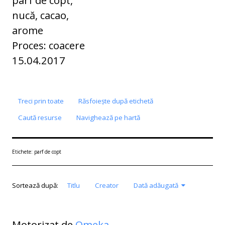
nucă, cacao,
arome
Proces: coacere
15.04.2017
Treci prin toate
Răsfoiește după etichetă
Caută resurse
Navighează pe hartă
Etichete: parf de copt
Sortează după:
Titlu
Creator
Dată adăugată
Motorizat de
Omeka
.