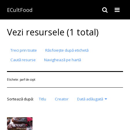
ECultFood
Vezi resursele (1 total)
Treci prin toate
Răsfoiește după etichetă
Caută resurse
Navighează pe hartă
Etichete: parf de copt
Sortează după:
Titlu
Creator
Dată adăugată