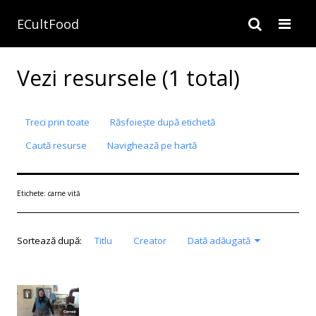
ECultFood
Vezi resursele (1 total)
Treci prin toate
Răsfoiește după etichetă
Caută resurse
Navighează pe hartă
Etichete: carne vită
Sortează după:
Titlu
Creator
Dată adăugată