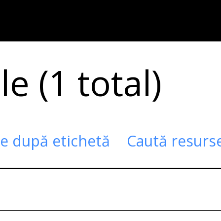
e (1 total)
te după etichetă
Caută resurs