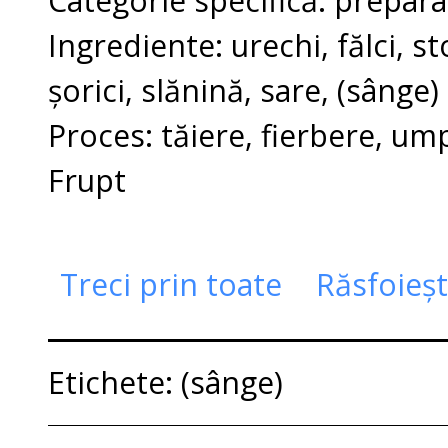
Categorie specifică: prepar
Ingrediente: urechi, fălci, s
șorici, slănină, sare, (sânge)
Proces: tăiere, fierbere, um
Frupt
Treci prin toate
Răsfoieș
Etichete: (sânge)