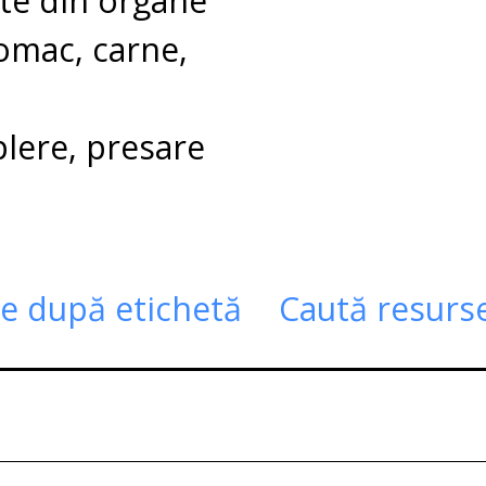
ate din organe
tomac, carne,
plere, presare
te după etichetă
Caută resurs