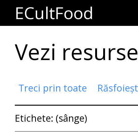
ECultFood
Vezi resursel
Treci prin toate
Răsfoieș
Etichete: (sânge)