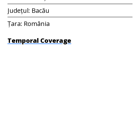
Județul: Bacău
Țara: România
Temporal Coverage
15.12.2016
Colecție
Valea Mică
Etichete
preparate din carne
,
rețetă povestită
,
tehnologie
Citat
Inițialele informatorului: G.N. et al.,