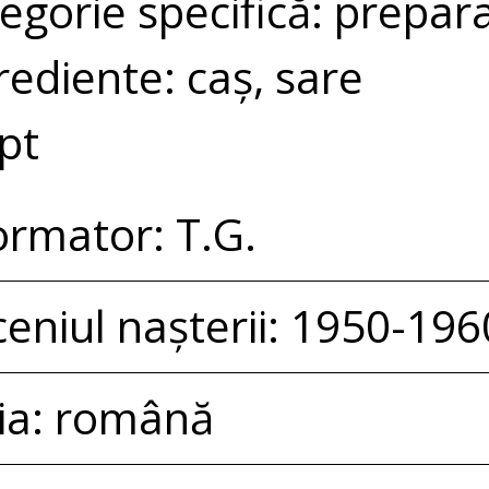
egorie specifică: prepara
rediente: caș, sare
pt
ormator: T.G.
eniul nașterii: 1950-196
ia: română