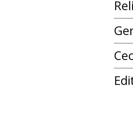
Rel
Gen
Cec
Edi
Identificator
ECF
Spatial
Sat