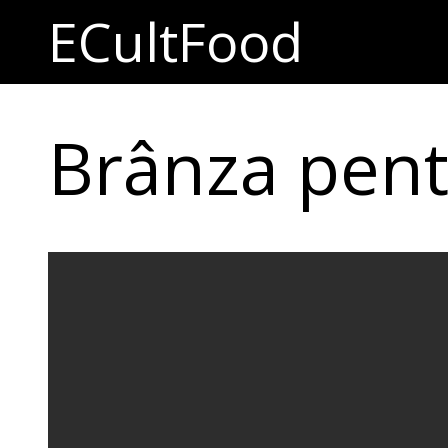
ECultFood
Brânza pent