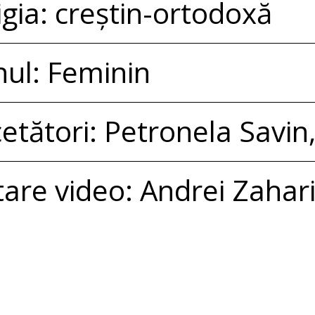
igia: creștin-ortodoxă
ul: Feminin
etători: Petronela Savin
tare video: Andrei Zahar
-R-1729
: Dragosloveni