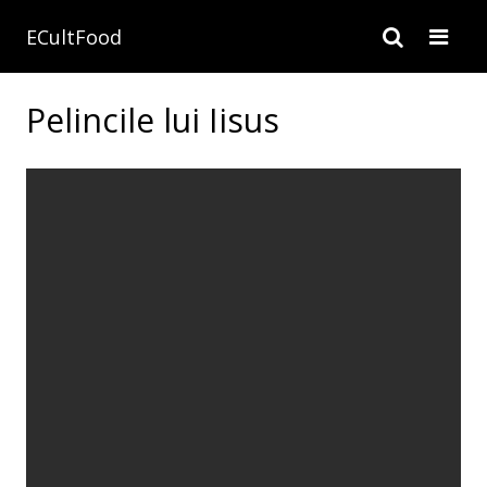
ECultFood
Pelincile lui Iisus