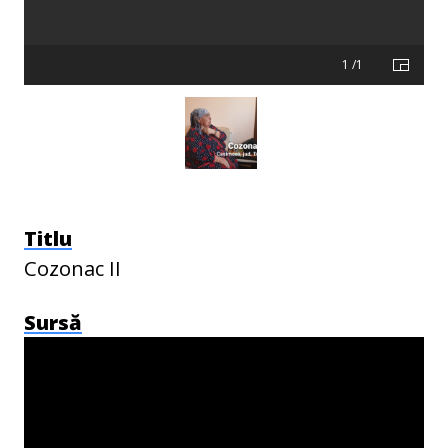
1 /1
Titlu
Cozonac II
Sursă