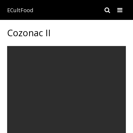
ECultFood
Cozonac II