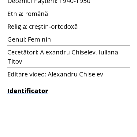
Deceniul nașterii: 1940-1950
Etnia: română
Religia: creștin-ortodoxă
Genul: Feminin
Cecetători: Alexandru Chiselev, Iuliana
Titov
Editare video: Alexandru Chiselev
Identificator
ECF-R-01517
Spatial Coverage
Sat: Casimcea