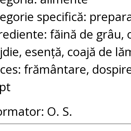
egorie specifică: prepar
rediente: făină de grâu, 
jdie, esență, coajă de lă
ces: frământare, dospire,
pt
ormator: O. S.