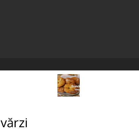
vărzi