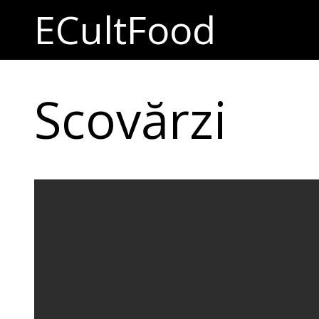
ECultFood
Scovărzi