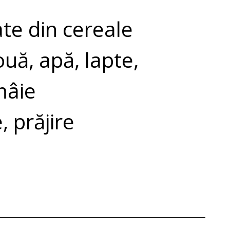
ate din cereale
ouă, apă, lapte,
mâie
 prăjire