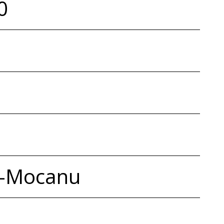
0
e-Mocanu