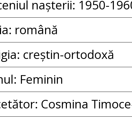
eniul nașterii: 1950-196
ia: română
igia: creștin-ortodoxă
ul: Feminin
etător: Cosmina Timoc
tare video: Dan Variu