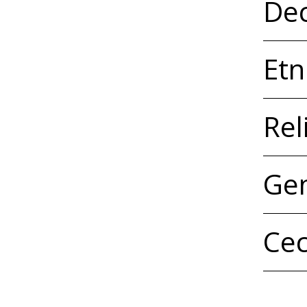
Dec
Etn
Rel
Gen
Cec
Edi