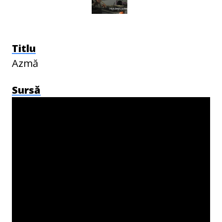
Titlu
Azmă
Sursă