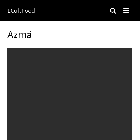
ECultFood
Azmă