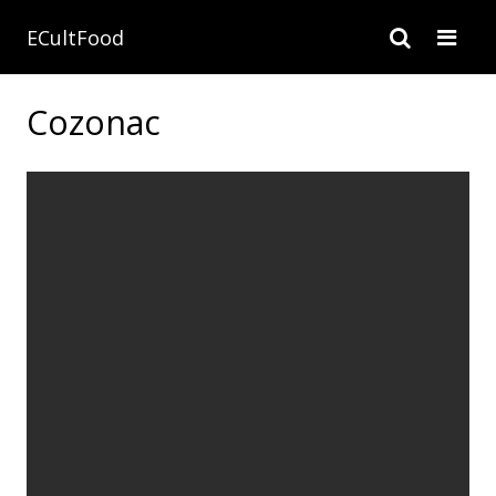
ECultFood
Cozonac