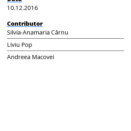
10.12.2016
Contributor
Silvia-Anamaria Cârnu
Liviu Pop
Andreea Macovei
Limbă
ro
Identificator
ECF-R-00880
Spatial Coverage
Apa Asău, Asău, Bacău, România