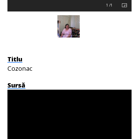
1 /1
Titlu
Cozonac
Sursă