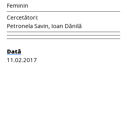
Feminin
Cercetători:
Petronela Savin, Ioan Dănilă
Dată
11.02.2017
Contributor
Denisa Gherman
Cosmina Timoce-Mocanu
Liviu Pop
Mircea Zaldea