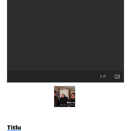
1 /1
Titlu