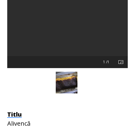
1 /1
Titlu
Alivencă