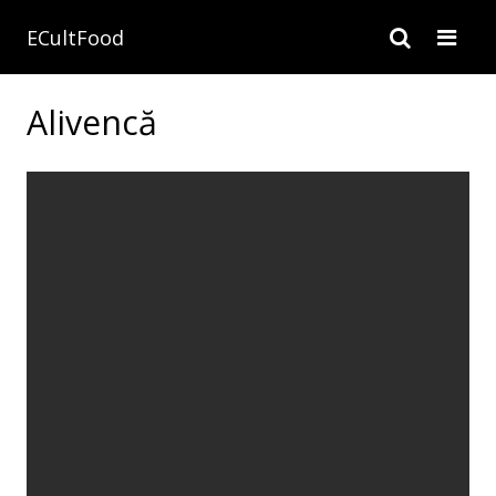
ECultFood
Alivencă