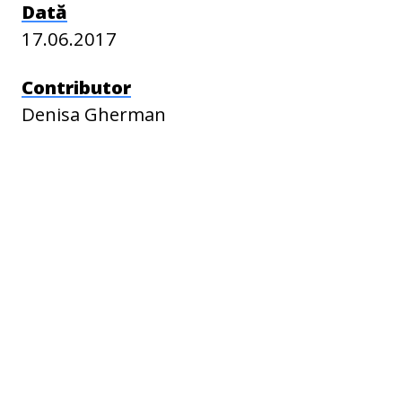
Dată
17.06.2017
Contributor
Denisa Gherman
Mircea Zaldea
Cosmina Timoce-Mocanu
Liviu Pop
Limbă
ro
Identificator
ECF-R-00721