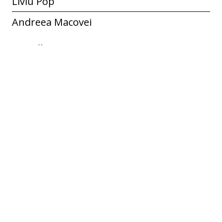
Liviu Pop
Andreea Macovei
Limbă
ro
Identificator
ECF-R-00319
Spatial Coverage
Țârdenii Mici, Bacău, România
Colecție
Țârdenii Mici
Etichete