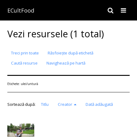
ECultFood
Vezi resursele (1 total)
Treci prin toate
Răsfoiește după etichetă
Caută resurse
Navighează pe hartă
Etichete: ulei/untură
Sortează după:
Titlu
Creator
Dată adăugată