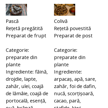
Pască
Colivă
Rețetă pregătită
Rețetă povestită
Preparat de frupt
Preparat de post
Categorie:
Categorie:
preparate din
preparate din
plante
plante
Ingrediente: făină,
Ingrediente:
drojdie, lapte,
arpacaș, apă, sare,
zahăr, ulei, coajă
zahăr, foi de dafin,
de lămâie, coajă de
nucă, scorțișoară,
portocală, esență,
cacao, pară,
ouă, brânză,
stafide, kiwi,