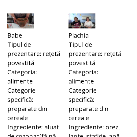
Babe
Plachia
Tipul de
Tipul de
prezentare: rețetă
prezentare: rețetă
povestită
povestită
Categoria:
Categoria:
alimente
alimente
Categorie
Categorie
specifică:
specifică:
preparate din
preparate din
cereale
cereale
Ingrediente: aluat
Ingrediente: orez,
de cozonac[făină
lapte, stafide, apă,