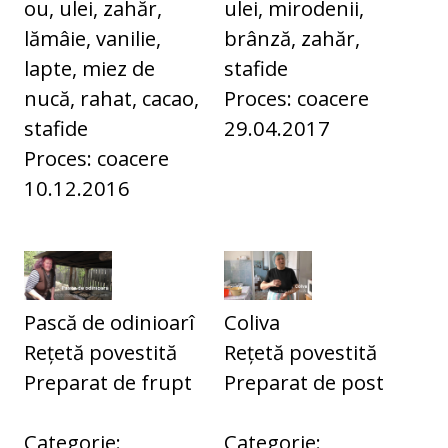
ou, ulei, zahăr,
ulei, mirodenii,
lămâie, vanilie,
brânză, zahăr,
lapte, miez de
stafide
nucă, rahat, cacao,
Proces: coacere
stafide
29.04.2017
Proces: coacere
10.12.2016
Pască de odinioarî
Coliva
Rețetă povestită
Rețetă povestită
Preparat de frupt
Preparat de post
Categorie:
Categorie: