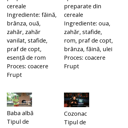
cereale
preparate din
Ingrediente: făină,
cereale
brânza, ouă,
Ingrediente: oua,
zahăr, zahăr
zahăr, stafide,
vanilat, stafide,
rom, praf de copt,
praf de copt,
brânza, făină, ulei
esență de rom
Proces: coacere
Proces: coacere
Frupt
Frupt
Baba albă
Cozonac
Tipul de
Tipul de