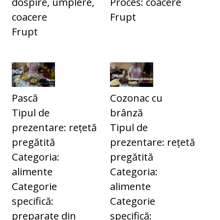
dospire, umplere,
Proces: coacere
coacere
Frupt
Frupt
Pască
Cozonac cu
Tipul de
brânză
prezentare: rețetă
Tipul de
pregătită
prezentare: rețetă
Categoria:
pregătită
alimente
Categoria:
Categorie
alimente
specifică:
Categorie
preparate din
specifică: