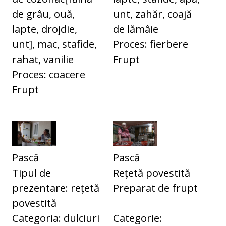
de grâu, ouă,
unt, zahăr, coajă
lapte, drojdie,
de lămâie
unt], mac, stafide,
Proces: fierbere
rahat, vanilie
Frupt
Proces: coacere
Frupt
Pască
Pască
Tipul de
Rețetă povestită
prezentare: rețetă
Preparat de frupt
povestită
Categoria: dulciuri
Categorie: