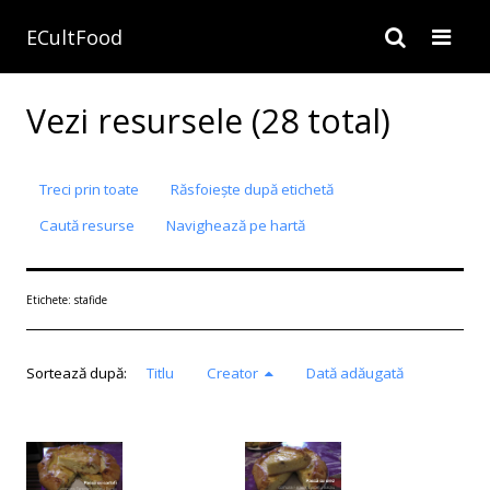
ECultFood
Vezi resursele (28 total)
Treci prin toate
Răsfoiește după etichetă
Caută resurse
Navighează pe hartă
Etichete: stafide
Sortează după:
Titlu
Creator
Dată adăugată