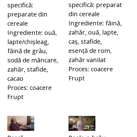
specifică: preparat
specifică:
din cereale
preparate din
Ingrediente: făină,
cereale
zahăr, ouă, lapte,
Ingrediente: ouă,
caș, stafide,
lapte/chișleag,
esență de rom,
făină de grâu,
zahăr vanilat
sodă de mâncare,
Proces: coacere
zahăr, stafide,
Frupt
cacao
Proces: coacere
Frupt