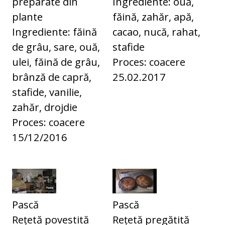
preparate din
Ingrediente: ouă,
plante
făină, zahăr, apă,
Ingrediente: făină
cacao, nucă, rahat,
de grâu, sare, ouă,
stafide
ulei, făină de grâu,
Proces: coacere
brânză de capră,
25.02.2017
stafide, vanilie,
zahăr, drojdie
Proces: coacere
15/12/2016
Pască
Pască
Rețetă povestită
Rețetă pregătită