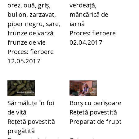
orez, ouă, griș,
verdeață,
bulion, zarzavat,
mâncărică de
piper negru, sare,
iarnă
frunze de varză,
Proces: fierbere
frunze de vie
02.04.2017
Proces: fierbere
12.05.2017
Sărmăluțe în foi
Borș cu perișoare
de viță
Rețetă povestită
Rețetă povestită
Preparat de frupt
pregătită