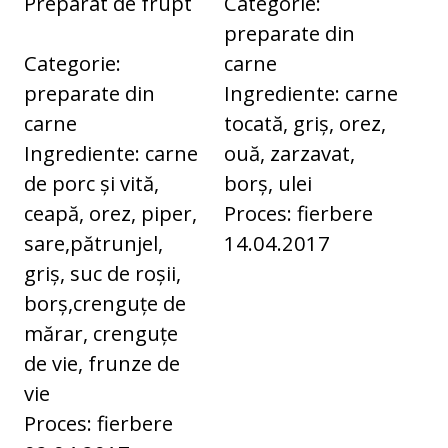
Preparat de frupt
Categorie:
preparate din
Categorie:
carne
preparate din
Ingrediente: carne
carne
tocată, griș, orez,
Ingrediente: carne
ouă, zarzavat,
de porc și vită,
borș, ulei
ceapă, orez, piper,
Proces: fierbere
sare,pătrunjel,
14.04.2017
griș, suc de roșii,
borș,crenguțe de
mărar, crenguțe
de vie, frunze de
vie
Proces: fierbere