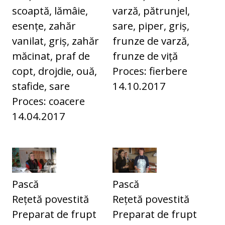
scoaptă, lămâie,
varză, pătrunjel,
esențe, zahăr
sare, piper, griș,
vanilat, griș, zahăr
frunze de varză,
măcinat, praf de
frunze de viță
copt, drojdie, ouă,
Proces: fierbere
stafide, sare
14.10.2017
Proces: coacere
14.04.2017
Pască
Pască
Rețetă povestită
Rețetă povestită
Preparat de frupt
Preparat de frupt