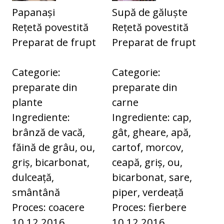
Papanași
Supă de găluște
Rețetă povestită
Rețetă povestită
Preparat de frupt
Preparat de frupt
Categorie:
Categorie:
preparate din
preparate din
plante
carne
Ingrediente:
Ingrediente: cap,
brânză de vacă,
gât, gheare, apă,
făină de grâu, ou,
cartof, morcov,
griș, bicarbonat,
ceapă, griș, ou,
dulceață,
bicarbonat, sare,
smântână
piper, verdeață
Proces: coacere
Proces: fierbere
10.12.2016
10.12.2016