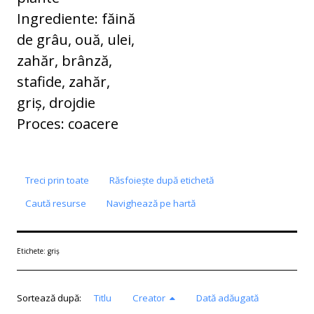
Ingrediente: făină
de grâu, ouă, ulei,
zahăr, brânză,
stafide, zahăr,
griș, drojdie
Proces: coacere
Treci prin toate
Răsfoiește după etichetă
Caută resurse
Navighează pe hartă
Etichete: griș
Sortează după:
Titlu
Creator
Dată adăugată