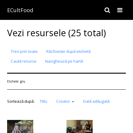
ECultFood
Vezi resursele (25 total)
Treci prin toate
Răsfoiește după etichetă
Caută resurse
Navighează pe hartă
Etichete: griș
Sortează după:
Titlu
Creator
Dată adăugată