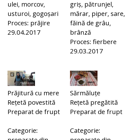
ulei, morcov,
griș, pătrunjel,
usturoi, gogoșari
mărar, piper, sare,
Proces: prăjire
făină de grâu,
29.04.2017
brânză
Proces: fierbere
29.03.2017
Prăjitură cu mere
Sărmăluțe
Rețetă povestită
Rețetă pregătită
Preparat de frupt
Preparat de frupt
Categorie:
Categorie:
preparate din
preparate din