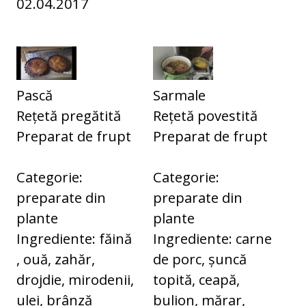
02.04.2017
Pască
Sarmale
Rețetă pregătită
Rețetă povestită
Preparat de frupt
Preparat de frupt
Categorie:
Categorie:
preparate din
preparate din
plante
plante
Ingrediente: făină
Ingrediente: carne
, ouă, zahăr,
de porc, șuncă
drojdie, mirodenii,
topită, ceapă,
ulei, brânză
bulion, mărar,