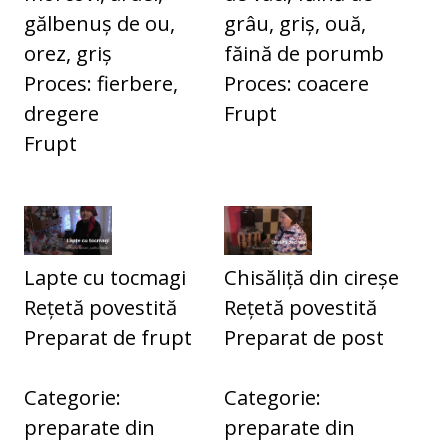
gălbenuș de ou,
grâu, griș, ouă,
orez, griș
făină de porumb
Proces: fierbere,
Proces: coacere
dregere
Frupt
Frupt
Lapte cu tocmagi
Chisăliță din cireșe
Rețetă povestită
Rețetă povestită
Preparat de frupt
Preparat de post
Categorie:
Categorie:
preparate din
preparate din