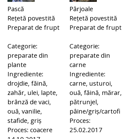
Pască
Pârjoale
Rețetă povestită
Rețetă povestită
Preparat de frupt
Preparat de frupt
Categorie:
Categorie:
preparate din
preparate din
plante
carne
Ingrediente:
Ingrediente:
drojdie, făină,
carne, usturoi,
zahăr, ulei, lapte,
ouă, făină, mărar,
brânză de vaci,
pătrunjel,
ouă, vanilie,
pâine/griș/cartofi
stafide, griș
Proces:
Proces: coacere
25.02.2017
14.10.2017