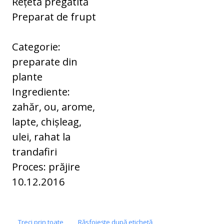
Rețetă pregătită
Preparat de frupt
Categorie:
preparate din
plante
Ingrediente:
zahăr, ou, arome,
lapte, chișleag,
ulei, rahat la
trandafiri
Proces: prăjire
10.12.2016
Treci prin toate
Răsfoiește după etichetă