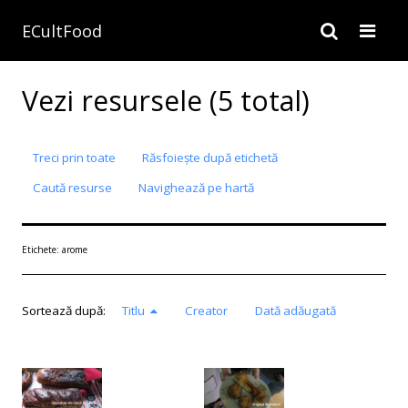
ECultFood
Vezi resursele (5 total)
Treci prin toate
Răsfoiește după etichetă
Caută resurse
Navighează pe hartă
Etichete: arome
Sortează după:
Titlu
Creator
Dată adăugată