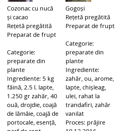
Cozonac cu nucă
Gogoși
și cacao
Rețetă pregătită
Rețetă pregătită
Preparat de frupt
Preparat de frupt
Categorie:
Categorie:
preparate din
preparate din
plante
plante
Ingrediente:
Ingrediente: 5 kg
zahăr, ou, arome,
făină, 2.5 l. lapte,
lapte, chișleag,
1.250 gr zahăr, 40
ulei, rahat la
ouă, drojdie, coajă
trandafiri, zahăr
de lămâie, coajă de
vanilat
portocale, esență,
Proces: prăjire
parf de copt,
10.12.2016