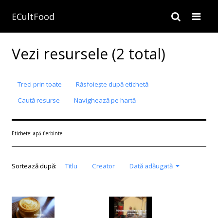
ECultFood
Vezi resursele (2 total)
Treci prin toate
Răsfoiește după etichetă
Caută resurse
Navighează pe hartă
Etichete: apă fierbinte
Sortează după:
Titlu
Creator
Dată adăugată