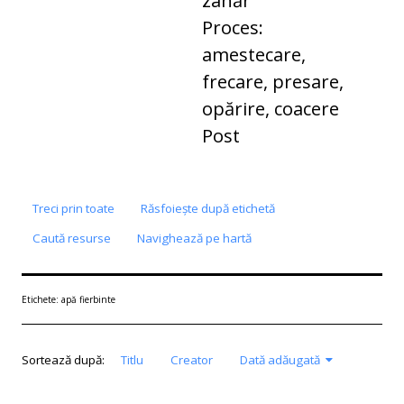
Proces:
amestecare,
frecare, presare,
opărire, coacere
Post
Treci prin toate
Răsfoiește după etichetă
Caută resurse
Navighează pe hartă
Etichete: apă fierbinte
Sortează după:
Titlu
Creator
Dată adăugată