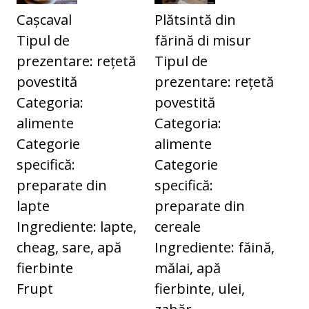
Plătsintă din
Cașcaval
fărină di misur
Tipul de
Tipul de
prezentare: rețetă
prezentare: rețetă
povestită
povestită
Categoria:
Categoria:
alimente
alimente
Categorie
Categorie
specifică:
specifică:
preparate din
preparate din
lapte
cereale
Ingrediente: lapte,
Ingrediente: făină,
cheag, sare, apă
mălai, apă
fierbinte
fierbinte, ulei,
Frupt
zahăr