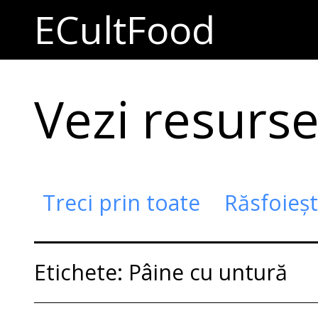
ECultFood
Vezi resursel
Treci prin toate
Răsfoieș
Etichete: Pâine cu untură