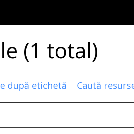
e (1 total)
te după etichetă
Caută resurs