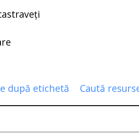
castraveți
are
te după etichetă
Caută resurs