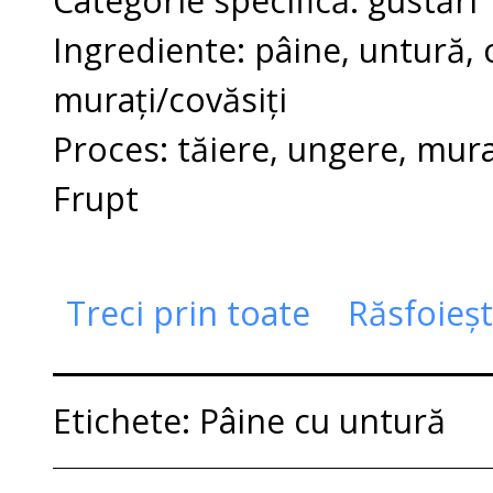
Categorie specifică: gustări
Ingrediente: pâine, untură, 
murați/covăsiți
Proces: tăiere, ungere, mur
Frupt
Treci prin toate
Răsfoieș
Etichete: Pâine cu untură