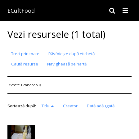
ECultFood
Vezi resursele (1 total)
Treci prin toate
Răsfoiește după etichetă
Caută resurse
Navighează pe hartă
Etichete: Lichior de ouă
Sortează după:
Titlu
Creator
Dată adăugată