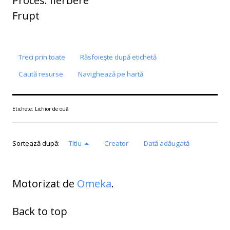
Frupt
Treci prin toate
Răsfoiește după etichetă
Caută resurse
Navighează pe hartă
Etichete: Lichior de ouă
Sortează după:
Titlu
Creator
Dată adăugată
Motorizat de
Omeka
.
Back to top