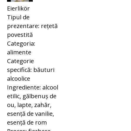
Eierlikör
Tipul de
prezentare: rețetă
povestită
Categoria:
alimente
Categorie
specifică: băuturi
alcoolice
Ingrediente: alcool
etilic, gălbenuș de
ou, lapte, zahăr,
esență de vanilie,
esență de rom
Proces: fierbere