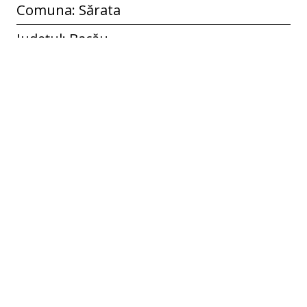
Comuna: Sărata
Județul: Bacău
Țara: România
Temporal Coverage
21.02.2021
Colecție
Sărata
Etichete
alimente
,
apă
,
carne de rață
,
ceapă
,
făină
de porumb
,
fierbere
,
frupt
,
prăjire
,
preparate din carne
,
rețetă povestită
,
sare
,
ulei