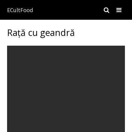
ECultFood
Rață cu geandră